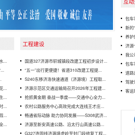
互动
包车
新的
养护
工程建设
济源
我公
..
国道327济源市轵城镇段改建工程初步设计...
包车
..
“五一”出行更便捷！省道310改建工程提...
道路
.
S240东移济洛快速通道（济源境）工程取...
驾驶
..
济源示范区交通运输局召开2026年工程建...
客运
..
抢抓黄金期 奋战一季度——交通中心全力...
..
农村公路服务中心高效完成大连线王才庄...
..
畅通省际动脉 助力协同发展——S308武济...
..
济源至新安高速公路、沿太行山高速公路...
G327连固线济源境虎岭至封门段修复工程...