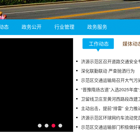
动态
政务公开
行业管理
政务服务
工作动态
媒体动
济源示范区召开道路交通安全
深化联勤联动 严查抛洒行为
示范区交通运输局召开大气污
“晋豫隋炀古道”入选2025年度
卫留线卫庄至黄河西路段改建
主动出击，提前“排雷” 全力推进
济源示范区环球网约车流动党员
示范区交通运输部门积极做好暑