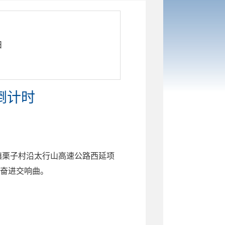
日
倒计时
镇栗子村沿太行山高速公路西延项
奋进交响曲。