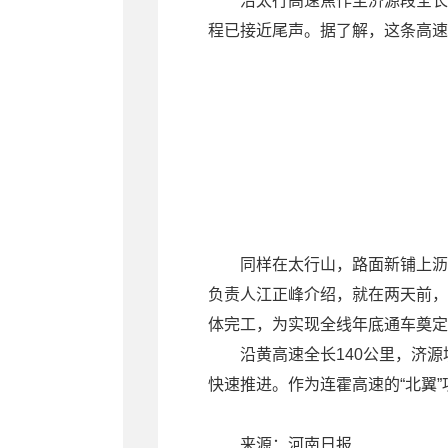
沿太行高速焦作至济源段全长5
程已接近尾声。据了解，这条高速
同样在太行山，路面新铺上沥
负责人江正峰介绍，就在两天前，
体完工，为实现全线年底通车奠定
沿黄高速全长140公里，济源
快速推进。作为连霍高速的“北翼”
来源：河南日报