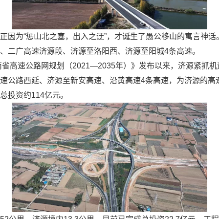
，正因为“惩山北之塞，出入之迂”，才诞生了愚公移山的寓言神
、二广高速济源段、济源至洛阳西、济源至阳城4条高速。
南省高速公路网规划（2021—2035年）》发布以来，济源紧抓
速公路西延、济源至新安高速、沿黄高速4条高速，为济源的高
总投资约114亿元。