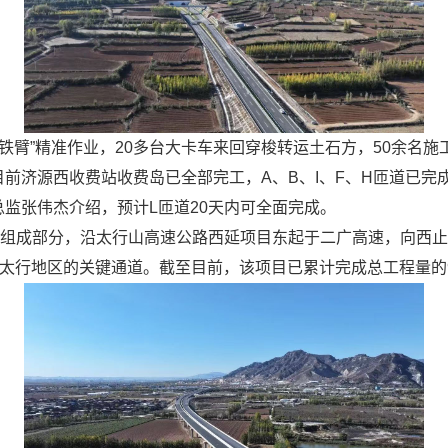
“铁臂”精准作业，20多台大卡车来回穿梭转运土石方，50余名
目前济源西收费站收费岛已全部完工，A、B、I、F、H匝道已完
总监张伟杰介绍，预计L匝道20天内可全面完成。
组成部分，沿太行山高速公路西延项目东起于二广高速，向西止
北沿太行地区的关键通道。截至目前，该项目已累计完成总工程量的