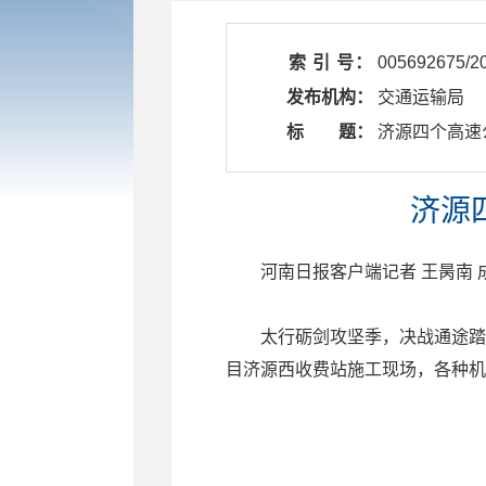
索 引 号：
005692675/2
发布机构：
交通运输局
标 题：
​ 济源四个
济源
河南日报客户端记者 王昺南 
太行砺剑攻坚季，决战通途踏
目济源西收费站施工现场，各种机