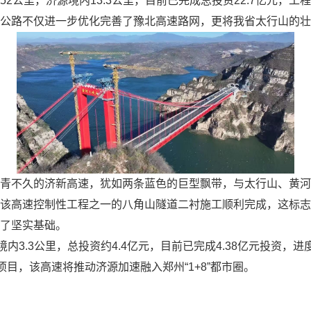
2公里，济源境内13.3公里，目前已完成总投资22.7亿元，工
公路不仅进一步优化完善了豫北高速路网，更将我省太行山的壮美
青不久的济新高速，犹如两条蓝色的巨型飘带，与太行山、黄河
该高速控制性工程之一的八角山隧道二衬施工顺利完成，这标志
了坚实基础。
境内3.3公里，总投资约4.4亿元，目前已完成4.38亿元投资，
项目，该高速将推动济源加速融入郑州“1+8”都市圈。