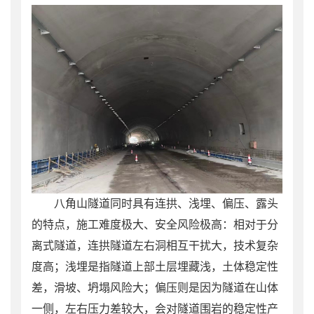
八角山隧道同时具有连拱、浅埋、偏压、露头
的特点，施工难度极大、安全风险极高：相对于分
离式隧道，连拱隧道左右洞相互干扰大，技术复杂
度高；浅埋是指隧道上部土层埋藏浅，土体稳定性
差，滑坡、坍塌风险大；偏压则是因为隧道在山体
一侧，左右压力差较大，会对隧道围岩的稳定性产