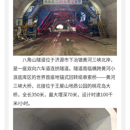
八角山隧道位于济源市下冶镇黄河三峡北岸，
是一座双向六车道连拱隧道。隧道南临横跨黄河小
浪底库区的世界首座地锚式回转缆悬索桥——黄河
三峡大桥，北接位于王屋山地质公园的桃花岛大
桥，全长350米，最大埋深70米，设计时速100千
米/小时。